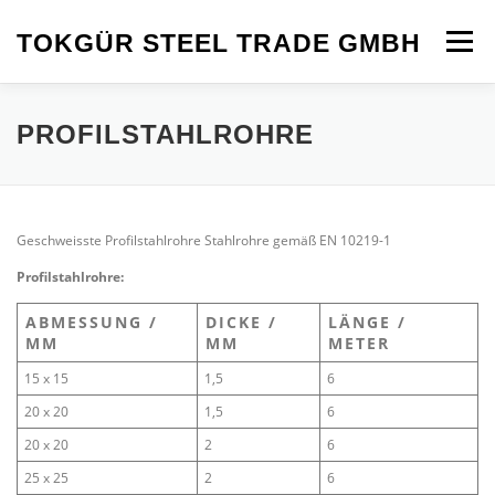
Zum
Inhalt
TOKGÜR STEEL TRADE GMBH
Menü
springen
START
ÜBER UNS
LASERPRODUKTE
PROFILSTAHLROHRE
UNSER SORTIMENT >>
KONTAKT
ANFAHRT
Geschweisste Profilstahlrohre Stahlrohre gemäß EN 10219-1
Profilstahlrohre:
ABMESSUNG /
DICKE /
LÄNGE /
MM
MM
METER
15 x 15
1,5
6
20 x 20
1,5
6
20 x 20
2
6
25 x 25
2
6