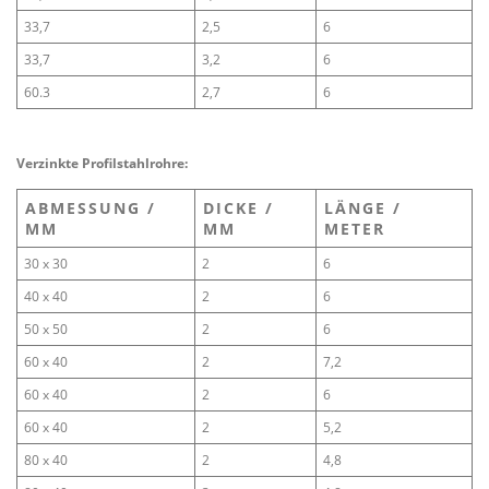
33,7
2,5
6
33,7
3,2
6
60.3
2,7
6
Verzinkte Profilstahlrohre:
ABMESSUNG /
DICKE /
LÄNGE /
MM
MM
METER
30 x 30
2
6
40 x 40
2
6
50 x 50
2
6
60 x 40
2
7,2
60 x 40
2
6
60 x 40
2
5,2
80 x 40
2
4,8