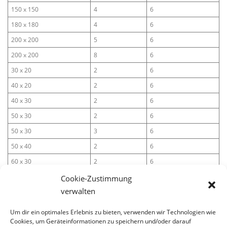
150 x 150
4
6
180 x 180
4
6
200 x 200
5
6
200 x 200
8
6
30 x 20
2
6
40 x 20
2
6
40 x 30
2
6
50 x 30
2
6
50 x 30
3
6
50 x 40
2
6
60 x 30
2
6
60 x 40
2
6
Cookie-Zustimmung
verwalten
60 x 40
3
6
70 x 40
3
6
Um dir ein optimales Erlebnis zu bieten, verwenden wir Technologien wie
Cookies, um Geräteinformationen zu speichern und/oder darauf
70 x 50
3
6