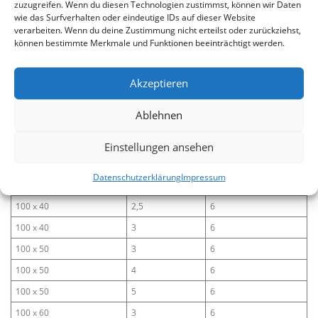
zuzugreifen. Wenn du diesen Technologien zustimmst, können wir Daten
80 x 20
2
6
wie das Surfverhalten oder eindeutige IDs auf dieser Website
verarbeiten. Wenn du deine Zustimmung nicht erteilst oder zurückziehst,
80 x 40
2
6
können bestimmte Merkmale und Funktionen beeinträchtigt werden.
80 x 40
3
6
80 x 40
4
6
Akzeptieren
80 x 40
5
6
Ablehnen
80 x 60
2
6
80 x 60
3
6
Einstellungen ansehen
100 x 20
2
6
Datenschutzerklärung
Impressum
100 x 40
2
6
100 x 40
2,5
6
100 x 40
3
6
100 x 50
3
6
100 x 50
4
6
100 x 50
5
6
100 x 60
3
6